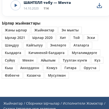
ШАНТЕЛЛ тобу — Мечта
14.10.2020
114
Ырлар жыйнактары
Жаны ырлар
Жыйнактар
Эн мыкты
Ырлар 2021
Ырлар 2020
Хит
Той
Эски
Шаңдуу
Кайгылуу
Энелерге
Аталарга
Кыздарга
Кичинекей балдарга
Мугалимдерге
Сүйүү
Мекен
Айылым
Туулган күнгө
Күз
Кыш
Аккордеон
Комуз
Гитара
Орусча
Өзбекче
Казакча
Мусулман
Жыйнактар / Сборники
Ырчылар / Исполнители
Жомоктор /
Сказки
Автордук укук ээлерине