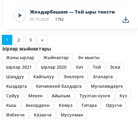
Жоодарбешим — Той ыры тексти
05.10.2020
1762
1
2
3
»
Ырлар жыйнактары
Жаны ырлар
Жыйнактар
Эн мыкты
Ырлар 2021
Ырлар 2020
Хит
Той
Эски
Шаңдуу
Кайгылуу
Энелерге
Аталарга
Кыздарга
Кичинекей балдарга
Мугалимдерге
Сүйүү
Мекен
Айылым
Туулган күнгө
Күз
Кыш
Аккордеон
Комуз
Гитара
Орусча
Өзбекче
Казакча
Мусулман