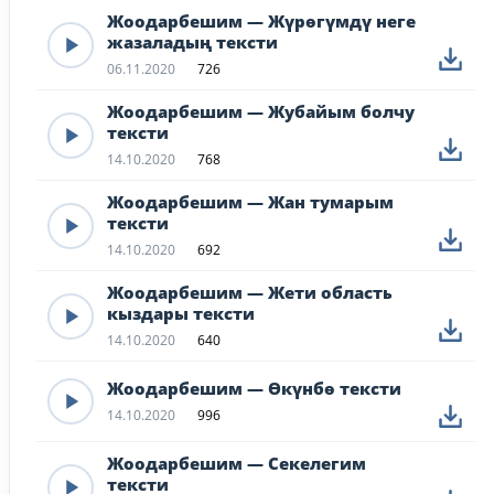
Жоодарбешим — Жүрөгүмдү неге
жазаладың тексти
06.11.2020
726
Жоодарбешим — Жубайым болчу
тексти
14.10.2020
768
Жоодарбешим — Жан тумарым
тексти
14.10.2020
692
Жоодарбешим — Жети область
кыздары тексти
14.10.2020
640
Жоодарбешим — Өкүнбө тексти
14.10.2020
996
Жоодарбешим — Секелегим
тексти