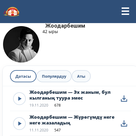
Жоодарбешим
42 ыры
Датасы
Популярдуу
Аты
Жоодарбешим — Эх жаным, бул
кылганың туура эмес
19.11.2020
678
Жоодарбешим — Жүрөгүмдү неге
неге жазаладың
11.11.2020
547