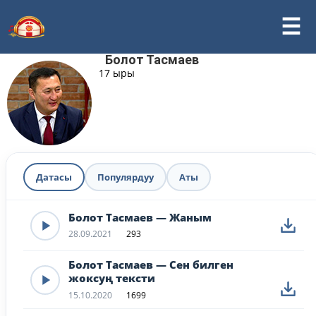
Болот Тасмаев
17 ыры
Датасы
Популярдуу
Аты
Болот Тасмаев — Жаным
28.09.2021
293
Болот Тасмаев — Сен билген
жоксуң тексти
15.10.2020
1699