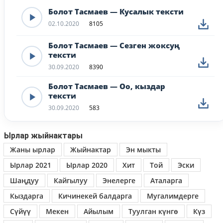
Болот Тасмаев — Кусалык тексти
02.10.2020
8105
Болот Тасмаев — Сезген жоксуң
тексти
30.09.2020
8390
Болот Тасмаев — Оо, кыздар
тексти
30.09.2020
583
Ырлар жыйнактары
Жаны ырлар
Жыйнактар
Эн мыкты
Ырлар 2021
Ырлар 2020
Хит
Той
Эски
Шаңдуу
Кайгылуу
Энелерге
Аталарга
Кыздарга
Кичинекей балдарга
Мугалимдерге
Сүйүү
Мекен
Айылым
Туулган күнгө
Күз