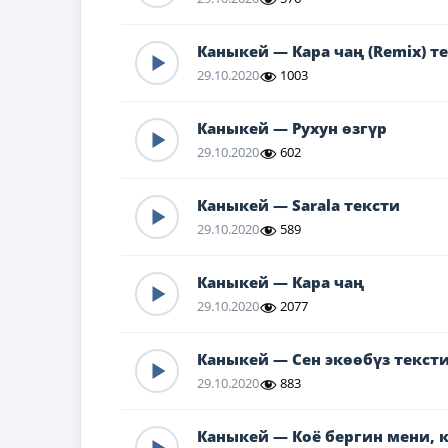
Каныкей — Кара чаң (Remix) т
29.10.2020
1003
Каныкей — Рухун өзгүр
29.10.2020
602
Каныкей — Sarala тексти
29.10.2020
589
Каныкей — Кара чаң
29.10.2020
2077
Каныкей — Сен экөөбүз текст
29.10.2020
883
Каныкей — Коё бергин мени, к