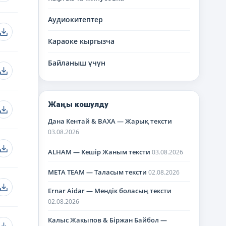
Аудиокитептер
Караоке кыргызча
Байланыш үчүн
Жаңы кошулду
Дана Кентай & BAXA — Жарық тексти
03.08.2026
ALHAM — Кешір Жаным тексти
03.08.2026
META TEAM — Таласым тексти
02.08.2026
Ernar Aidar — Мендік боласың тексти
02.08.2026
Калыс Жакыпов & Біржан Байбол —