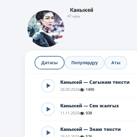
Каныкей
47 ыры
Датасы
Популярдуу
Аты
Каныкей — Сагынам тексти
28.09.2024
1490
Каныкей — Сен жалгыз
11.11.2020
938
Каныкей — Знаю тексти
29.10.2020
576