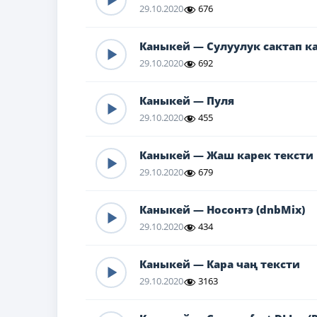
29.10.2020
676
Каныкей — Сулуулук сактап к
29.10.2020
692
Каныкей — Пуля
29.10.2020
455
Каныкей — Жаш карек тексти
29.10.2020
679
Каныкей — Носонтэ (dnbMix)
29.10.2020
434
Каныкей — Кара чаң тексти
29.10.2020
3163