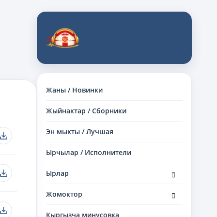
Жаны / Новинки
Жыйнактар / Сборники
Эн мыкты / Лучшая
Ырчылар / Исполнители
раскрыть
Ырлар
дочернее
меню
раскрыть
Жомоктор
дочернее
меню
Кыргызча минусовка