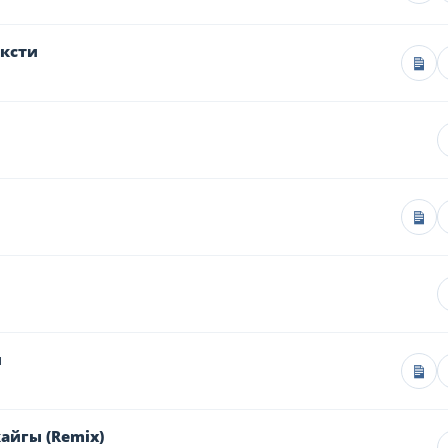
ексти
и
айгы (Remix)