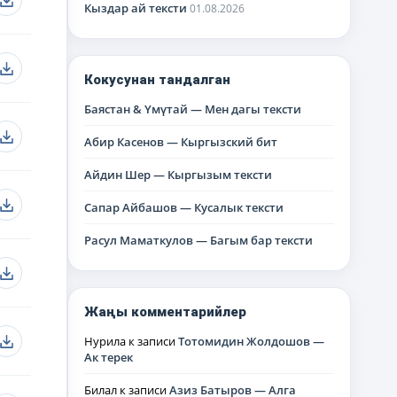
Кыздар ай тексти
01.08.2026
Кокусунан тандалган
Баястан & Үмүтай — Мен дагы тексти
Абир Касенов — Кыргызский бит
Айдин Шер — Кыргызым тексти
Сапар Айбашов — Кусалык тексти
Расул Маматкулов — Багым бар тексти
Жаңы комментарийлер
Нурила
к записи
Тотомидин Жолдошов —
Ак терек
Билал
к записи
Азиз Батыров — Алга