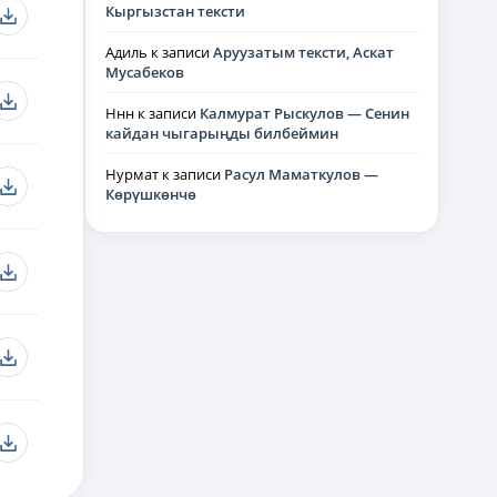
Кыргызстан тексти
Адиль
к записи
Аруузатым тексти, Аскат
Мусабеков
Ннн
к записи
Калмурат Рыскулов — Сенин
кайдан чыгарыңды билбеймин
Нурмат
к записи
Расул Маматкулов —
Көрүшкөнчө