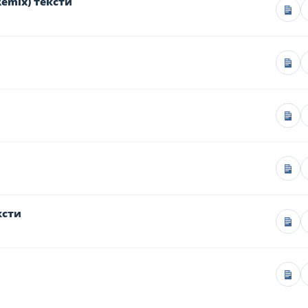
Remix) тексти
ксти