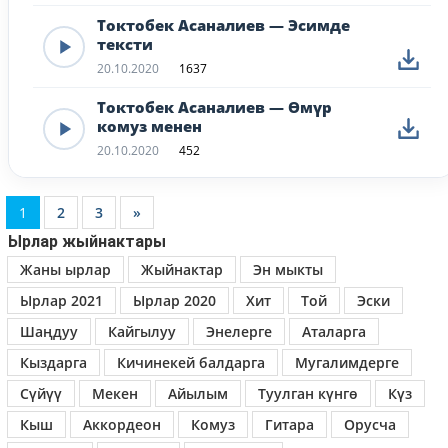
Токтобек Асаналиев — Эсимде
тексти
20.10.2020
1637
Токтобек Асаналиев — Өмүр
комуз менен
20.10.2020
452
1
2
3
»
Ырлар жыйнактары
Жаны ырлар
Жыйнактар
Эн мыкты
Ырлар 2021
Ырлар 2020
Хит
Той
Эски
Шаңдуу
Кайгылуу
Энелерге
Аталарга
Кыздарга
Кичинекей балдарга
Мугалимдерге
Сүйүү
Мекен
Айылым
Туулган күнгө
Күз
Кыш
Аккордеон
Комуз
Гитара
Орусча