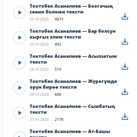
Токтобек Асаналиев — Боогачың
сенин болоюн тексти
29.10.2020
4673
Токтобек Асаналиев — Бар болсун
кыргыз элим тексти
29.10.2020
492
Токтобек Асаналиев — Асылзатым
тексти
28.10.2020
519
Токтобек Асаналиев — Жүрөгүмдө
орун бирөө тексти
28.10.2020
600
Токтобек Асаналиев — Сымбатың
тексти
27.10.2020
2178
Токтобек Асаналиев — Ат-Башы