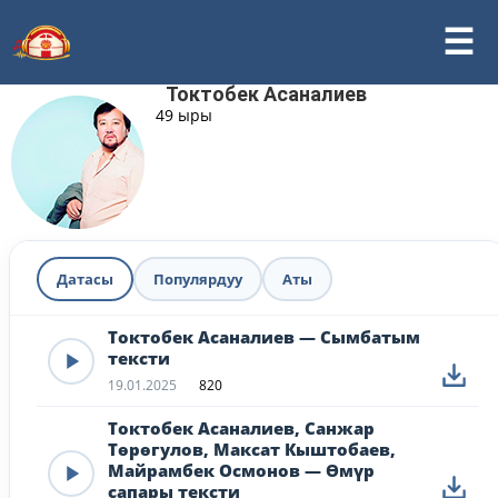
Токтобек Асаналиев
49 ыры
Датасы
Популярдуу
Аты
Токтобек Асаналиев — Сымбатым
тексти
19.01.2025
820
Токтобек Асаналиев, Санжар
Төрөгулов, Максат Кыштобаев,
Майрамбек Осмонов — Өмүр
сапары тексти