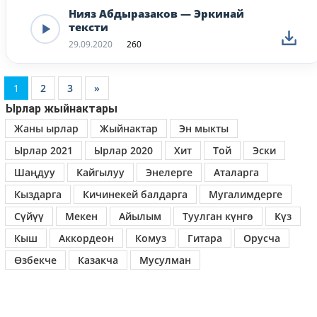
Нияз Абдыразаков — Эркинай
тексти
29.09.2020
260
1
2
3
»
Ырлар жыйнактары
Жаны ырлар
Жыйнактар
Эн мыкты
Ырлар 2021
Ырлар 2020
Хит
Той
Эски
Шаңдуу
Кайгылуу
Энелерге
Аталарга
Кыздарга
Кичинекей балдарга
Мугалимдерге
Сүйүү
Мекен
Айылым
Туулган күнгө
Күз
Кыш
Аккордеон
Комуз
Гитара
Орусча
Өзбекче
Казакча
Мусулман