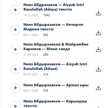
Нияз Абдразаков — Aisyah Istri
Rasulullah (Айша) тексти
16.12.2021
1042
Нияз Абдыразаков — Кечирчи
Мадина тексти
09.11.2021
592
Нияз Абдыразаков & Майрамбек
Каримов — Мени танда
21.04.2021
280
Нияз Абдыразаков — Aisyah Istri
Rasulullah (Айша)
04.03.2021
219
Нияз Абдыразаков — Арман ыры
04.11.2020
254
Нияз Абдыразаков — Карындаш
тексти